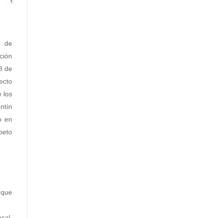
s de
ción
8 de
yecto
e los
ntín
o en
peto
s que
sal,