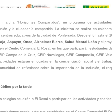
 marcha “Horizontes Compartidos”, un programa de actividade
usión y la ciudadanía compartida. La iniciativa se realiza en colabora
y centros educativos de la ciudad de Ponferrada. Desde el 8 hasta el 1
oja
,
Aspaym
,
Once
,
Alzheimer Bierzo
,
Salud Mental León
y el pro
 en el Centro Comercial El Rosal, en los que participarán estudiantes d
IP Campo de la Cruz, CEIP Navaliegos, CEIP Compostilla, CEIP Vale
tividades estarán enfocadas en la concienciación social y el trabaj
ortunidad de reflexionar sobre la importancia de la inclusión, el res
úblico por la tarde
s colegios acudirán a El Rosal a participar en las actividades y charla
 asociaciones continuarán sus actividades en el Centro Comercial El Ro