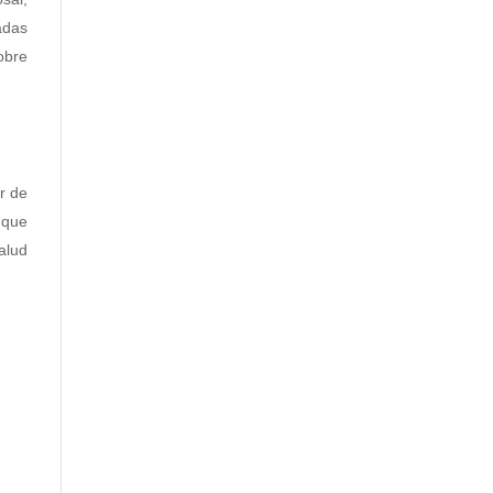
radas
sobre
r de
 que
alud