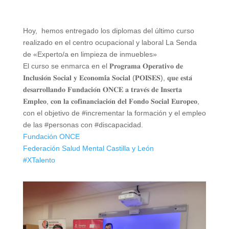
Hoy, hemos entregado los diplomas del último curso
realizado en el centro ocupacional y laboral La Senda
de «Experto/a en limpieza de inmuebles»
El curso se enmarca en el 𝐏𝐫𝐨𝐠𝐫𝐚𝐦𝐚 𝐎𝐩𝐞𝐫𝐚𝐭𝐢𝐯𝐨 𝐝𝐞
𝐈𝐧𝐜𝐥𝐮𝐬𝐢𝐨́𝐧 𝐒𝐨𝐜𝐢𝐚𝐥 𝐲 𝐄𝐜𝐨𝐧𝐨𝐦𝐢́𝐚 𝐒𝐨𝐜𝐢𝐚𝐥 (𝐏𝐎𝐈𝐒𝐄𝐒), 𝐪𝐮𝐞 𝐞𝐬𝐭𝐚́
𝐝𝐞𝐬𝐚𝐫𝐫𝐨𝐥𝐥𝐚𝐧𝐝𝐨 𝐅𝐮𝐧𝐝𝐚𝐜𝐢𝐨́𝐧 𝐎𝐍𝐂𝐄 𝐚 𝐭𝐫𝐚𝐯𝐞́𝐬 𝐝𝐞 𝐈𝐧𝐬𝐞𝐫𝐭𝐚
𝐄𝐦𝐩𝐥𝐞𝐨, 𝐜𝐨𝐧 𝐥𝐚 𝐜𝐨𝐟𝐢𝐧𝐚𝐧𝐜𝐢𝐚𝐜𝐢𝐨́𝐧 𝐝𝐞𝐥 𝐅𝐨𝐧𝐝𝐨
𝐒𝐨𝐜𝐢𝐚𝐥 𝐄𝐮𝐫𝐨𝐩𝐞𝐨,
con el objetivo de #incrementar la formación y el empleo
de las #personas con #discapacidad.
Fundación ONCE
Federación Salud Mental Castilla y León
#XTalento