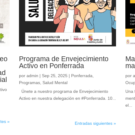
seo
Programa de Envejecimiento
Ma
Activo en Ponferrada
ma
ad
por
admin
|
Sep 25, 2025
|
Ponferrada
,
por
ial
Programas
,
Salud Mental
Ocup
tivo
Únete a nuestro programa de Envejecimiento
Una 
Activo en nuestra delegación en #Ponferrada. 10...
ment
el...
tes »
Entradas siguientes »