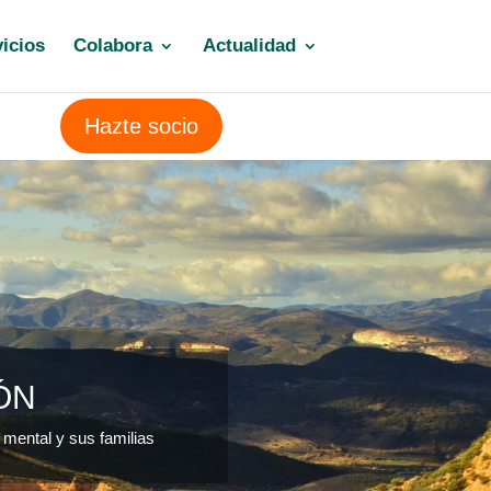
icios
Colabora
Actualidad
Hazte socio
ÓN
 mental y sus familias