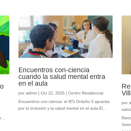
Encuentros con-ciencia
cuando la salud mental entra
en el aula
to
Re
Vil
por
admin
|
Oct 22, 2025
|
Centro Residencial
Encuentros con-ciencia: el IES Ordoño II apuesta
por
por la inclusión y la salud mental en el aula El...
salu
....
Reno
Vivi